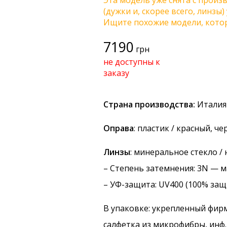
Эта модель уже снята с произв
(дужки и, скорее всего, линзы
Ищите похожие модели, котор
7190
грн
не доступны к
заказу
Страна производства:
Италия
Оправа
: пластик / красный, ч
Линзы
: минеральное стекло /
–
Степень затемнения
: 3N — 
–
УФ-защита
: UV400 (100% защ
В упаковке: укрепленный фир
салфетка из микрофибры, инф