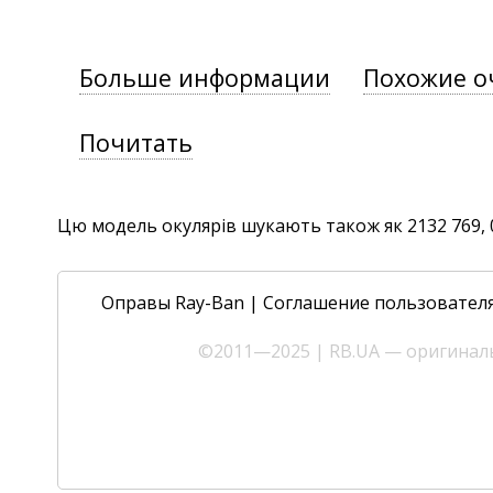
Больше информации
Похожие о
Почитать
Цю модель окулярів шукають також як 2132 769, 0R
Оправы Ray-Ban
|
Соглашение пользовател
©2011—2025 | RB.UA — оригиналь