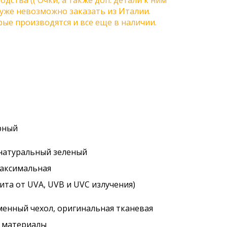
одства (( Очки, а также доп. детали к ним
) уже невозможно заказать из Италии.
ые производятся и все еще в наличии.
ерный
 натуральный зеленый
максимальная
ита от UVA, UVB и UVC излучения)
менный чехол, оригинальная тканевая
. материалы