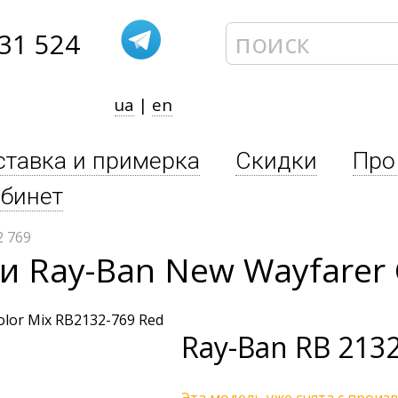
31 524
ua
|
en
ставка и примерка
Скидки
Про
бинет
 769
 Ray-Ban New Wayfarer C
Ray-Ban
RB 2132