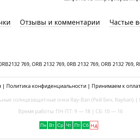
чки
Отзывы и комментарии
Частые 
B2132 769, ORB 2132 769, 0RB 2132 769, ORB 2132 769, RB2
я
|
Политика конфиденциальности
| Принимаем к опла
ные солнцезащитные очки Ray-Ban (Рей Бен, Rayban) |
Время работы: ПН-ПТ: 9 — 18 | СБ: 10 — 16
Нд
Пн
Вт
Ср
Чт
Пт
Сб