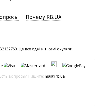
вопросы
Почему RB.UA
132769. Це все одні й ті самі окуляри.
те
 Есть вопросы? Пишите:
mail@rb.ua