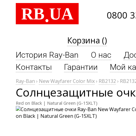
RB
UA
.
0800 3
Корзина ()
История Ray-Ban
О нас
До
Контакты
Гарантии
Мой ка
Ray-Ban
›
New Wayfarer Color Mix
›
RB2132
›
RB2132
Солнцезащитные очки
Red on Black | Natural Green (G-15XLT)