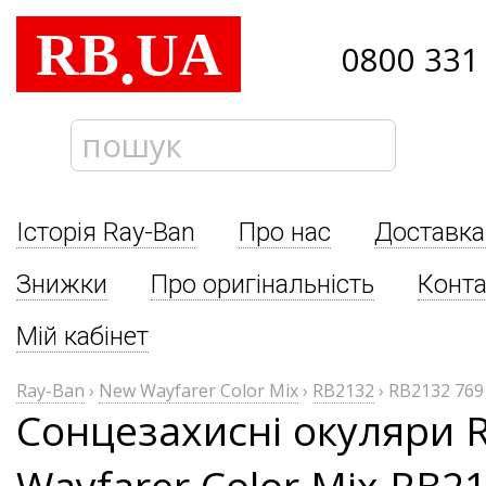
RB
UA
.
0800 331
Історія Ray-Ban
Про нас
Доставка
Знижки
Про оригінальність
Конта
Мій кабінет
Ray-Ban
›
New Wayfarer Color Mix
›
RB2132
›
RB2132 769
Сонцезахисні окуляри 
Wayfarer Color Mix RB2