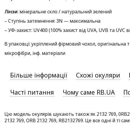
Лінзи
: мінеральне скло / натуральний зелений
–
Ступінь затемнення
: 3N — максимальна
–
УФ-захист
: UV400 (100% захист від UVA, UVB та UVC
В упаковці: укріплений фірмовий чохол, оригінальна 
мікрофібри, інф. матеріали
Більше інформації
Схожі окуляри
Часті питання
Чому саме RB.UA
П
Цю модель окулярів шукають також як 2132 769, 0RB21
2132 769, ORB 2132 769, RB2132769. Це все одні й ті сам