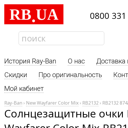
RB
UA
.
0800 331
История Ray-Ban
О нас
Доставка 
Скидки
Про оригинальность
Кон
Мой кабинет
Ray-Ban
›
New Wayfarer Color Mix
›
RB2132
›
RB2132 874
Солнцезащитные очки 
Wayfarer Color Mix RB2