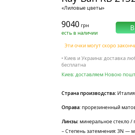
«Лиловые цветы»
9040
грн
есть в наличии
Эти очки могут скоро законч
• Киев и Украина: доставка л
бесплатна
Киев: доставляем Новою пошт
Страна производства:
Италия
Оправа
: прорезиненный мато
Линзы
: минеральное стекло 
–
Степень затемнения
: 3N — 