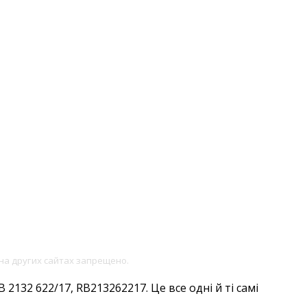
на других сайтах запрещено.
2132 622/17, RB213262217. Це все одні й ті самі