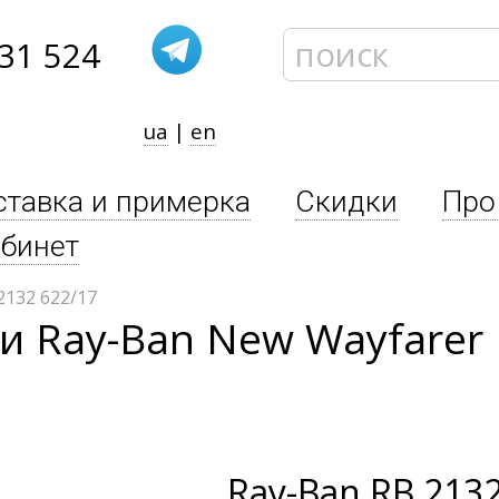
31 524
ua
|
en
ставка и примерка
Скидки
Про
бинет
2132 622/17
 Ray-Ban New Wayfarer F
Ray-Ban
RB 2132