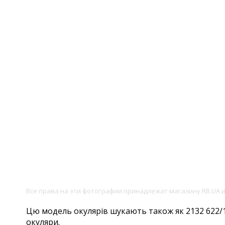
Все права на эти фотографии принадлежат магазину RB.UA 
Цю модель окулярів шукають також як 2132 622/17,
окуляри.