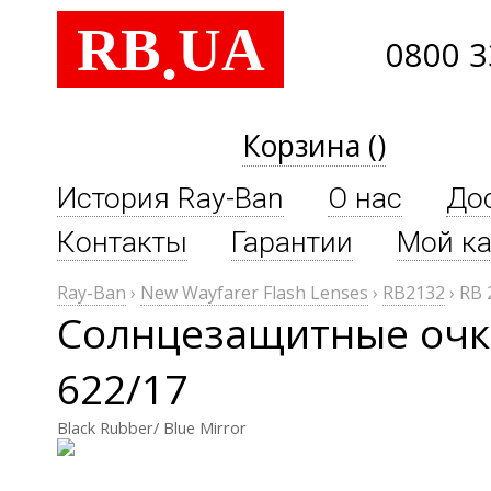
RB
UA
.
0800 3
Корзина ()
История Ray-Ban
О нас
До
Контакты
Гарантии
Мой ка
Ray-Ban
›
New Wayfarer Flash Lenses
›
RB2132
›
RB 
Солнцезащитные очки
622/17
Black Rubber/ Blue Mirror