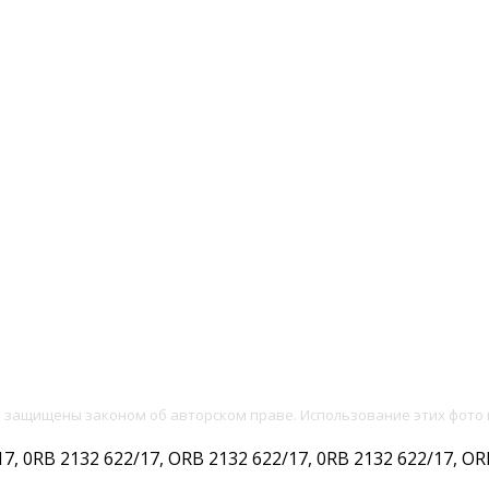
и защищены законом об авторском праве. Использование этих фото 
 0RB 2132 622/17, ORB 2132 622/17, 0RB 2132 622/17, ORB 