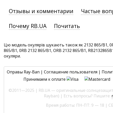
Отзывы и комментарии
Частые воп
Почему RB.UA
Почитать
Цю модель окулярів шукають також як 2132 865/B1, 0
865/B1, 0RB 2132 865/B1, ORB 2132 865/B1, RB2132865B1.
окуляри.
Оправы Ray-Ban
|
Соглашение пользователя
|
Поли
Принимаем к оплате
©2011—2025 | RB.UA — оригинальные солнцезащитн
Rayban) | Есть вопросы? Пишите:
Время работы: ПН-ПТ: 9 — 18 | СБ