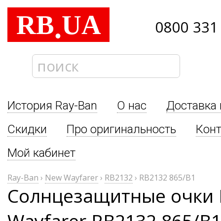
RB
UA
.
0800 331
История Ray-Ban
О нас
Доставка 
Скидки
Про оригинальность
Кон
Мой кабинет
Ray-Ban
›
New Wayfarer
›
RB2132
›
RB2132 865/B1
Солнцезащитные очки 
Wayfarer RB2132 865/B