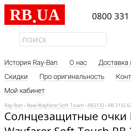
RB
UA
.
0800 331
История Ray-Ban
О нас
Доставка 
Скидки
Про оригинальность
Кон
Мой кабинет
Ray-Ban
›
New Wayfarer Soft Touch
›
RB2132
›
RB 2132 6
Солнцезащитные очки 
Wayfarer Soft Touch RB