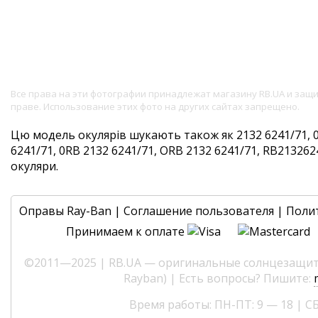
Все права на эти фотографии принадлежат магазину RB.UA и за
праве. Использование этих фото на других сайтах запрещено.
Цю модель окулярів шукають також як 2132 6241/71, 0
6241/71, 0RB 2132 6241/71, ORB 2132 6241/71, RB2132624
окуляри.
Оправы Ray-Ban
|
Соглашение пользователя
|
Поли
Принимаем к оплате
©2011—2025 | RB.UA — оригинальные солнцезащитн
Rayban) | Есть вопросы? Пишите:
Время работы: ПН-ПТ: 9 — 18 | СБ