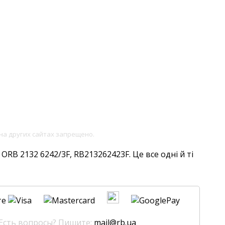
на других сайтах запрещено.
ORB 2132 6242/3F, RB213262423F. Це все одні й ті
те
 Есть вопросы? Пишите:
mail@rb.ua