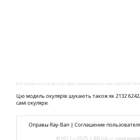
Все права на эти фотографии принадлежат магазину RB.UA 
Цю модель окулярів шукають також як 2132 6242/3F
самі окуляри.
Оправы Ray-Ban
|
Соглашение пользовател
©2011—2025 | RB.UA — оригиналь