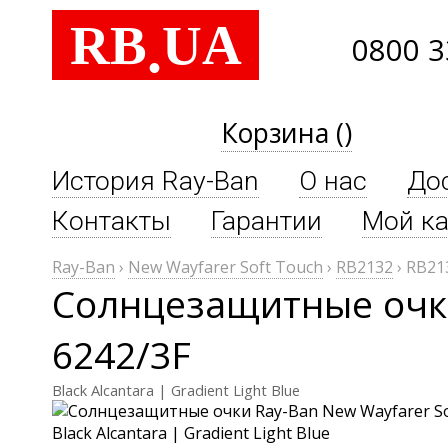
RB
UA
.
0800 3
Корзина ()
История Ray-Ban
О нас
До
Контакты
Гарантии
Мой ка
Ray-Ban
›
New Wayfarer Soft Touch
›
RB2132
›
RB21
Солнцезащитные очки
6242/3F
Black Alcantara | Gradient Light Blue