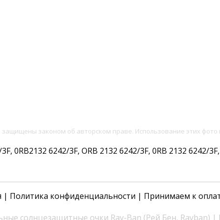
и защищены законом об авторском праве. Использование этих фото 
, 0RB2132 6242/3F, ORB 2132 6242/3F, 0RB 2132 6242/3F, 
я
|
Политика конфиденциальности
| Принимаем к опла
ные солнцезащитные очки Ray-Ban (Рей Бен, Rayban) |