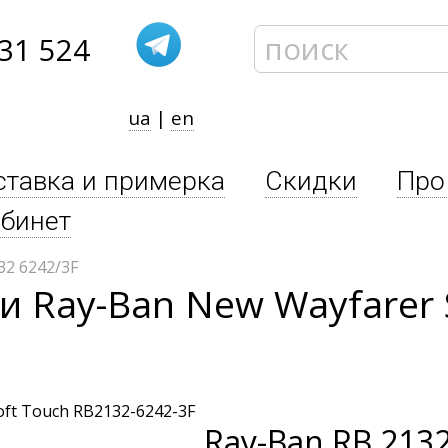
31 524
ua
|
en
ставка и примерка
Скидки
Про
бинет
32 6242/3F
 Ray-Ban New Wayfarer 
Ray-Ban
RB 2132