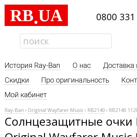
RB
UA
.
0800 331
История Ray-Ban
О нас
Доставка 
Скидки
Про оригинальность
Кон
Мой кабинет
Ray-Ban
›
Original Wayfarer Music
›
RB2140
›
RB2140 112
Солнцезащитные очки 
Original Wayfarer Music