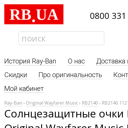
RB
UA
.
0800 331
История Ray-Ban
О нас
Доставка 
Скидки
Про оригинальность
Кон
Мой кабинет
Ray-Ban
›
Original Wayfarer Music
›
RB2140
›
RB2140 112
Солнцезащитные очки 
Original Wayfarer Music