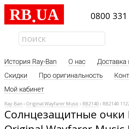
RB
UA
.
0800 331
История Ray-Ban
О нас
Доставка 
Скидки
Про оригинальность
Кон
Мой кабинет
Ray-Ban
›
Original Wayfarer Music
›
RB2140
›
RB2140 112
Солнцезащитные очки 
Original Wayfarer Music