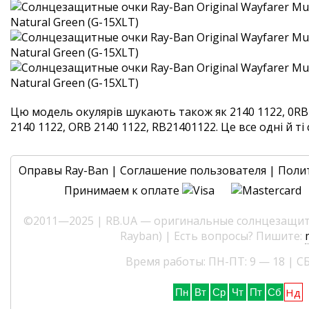
Цю модель окулярів шукають також як 2140 1122, 0RB2
2140 1122, ORB 2140 1122, RB21401122. Це все одні й ті 
Оправы Ray-Ban
|
Соглашение пользователя
|
Поли
Принимаем к оплате
©2011—2025 | RB.UA — оригинальные солнцезащитн
Rayban) | Есть вопросы? Пишите:
Время работы: ПН-ПТ: 9 — 18 | СБ
Нд
Пн
Вт
Ср
Чт
Пт
Сб