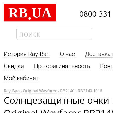
RB
UA
.
0800 331
История Ray-Ban
О нас
Доставка 
Скидки
Про оригинальность
Кон
Мой кабинет
Ray-Ban
›
Original Wayfarer
›
RB2140
›
RB2140 1016
Солнцезащитные очки 
Original Wayfarer RB214