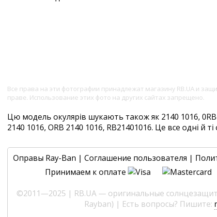
Все права на эти фотографии принадлежат магазину RB.UA и за
праве. Использование этих фото на других сайтах запрещено.
Цю модель окулярів шукають також як 2140 1016, 0RB2
2140 1016, ORB 2140 1016, RB21401016. Це все одні й ті 
Оправы Ray-Ban
|
Соглашение пользователя
|
Поли
Принимаем к оплате
©2011—2025 | RB.UA — оригинальные солнцезащитн
Rayban) | Есть вопросы? Пишите: