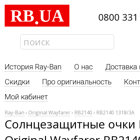
RB
UA
.
0800 331
История Ray-Ban
О нас
Доставка 
Скидки
Про оригинальность
Кон
Мой кабинет
Ray-Ban
›
Original Wayfarer
›
RB2140
›
RB2140 1318/3A
Солнцезащитные очки 
Original Wayfarer RB214