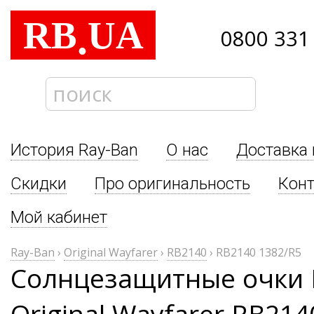
RB
UA
.
0800 331
История Ray-Ban
О нас
Доставка 
Скидки
Про оригинальность
Кон
Мой кабинет
Ray-Ban
›
Original Wayfarer
›
RB2140
›
RB2140 1382/R5
Солнцезащитные очки 
Original Wayfarer RB214