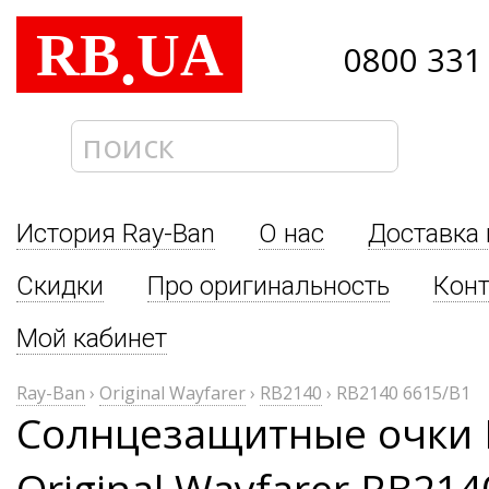
RB
UA
.
0800 331
История Ray-Ban
О нас
Доставка 
Скидки
Про оригинальность
Кон
Мой кабинет
Ray-Ban
›
Original Wayfarer
›
RB2140
›
RB2140 6615/B1
Солнцезащитные очки 
Original Wayfarer RB214