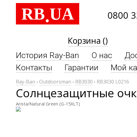
RB
UA
.
0800 3
Корзина ()
История Ray-Ban
О нас
До
Контакты
Гарантии
Мой ка
Ray-Ban
›
Outdoorsman
›
RB3030
›
RB3030 L0216
Солнцезащитные очки
Arista/Natural Green (G-15XLT)