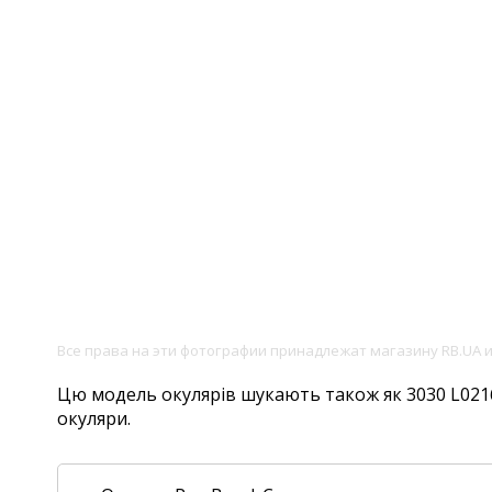
Все права на эти фотографии принадлежат магазину RB.UA 
Цю модель окулярів шукають також як 3030 L0216, 
окуляри.