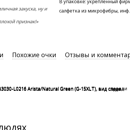
В упаковке: укрепленный фир
личная закуска, ну и
салфетка из микрофибры, инф
плохой признак!»
и
Похожие очки
Отзывы и коммента
 людях