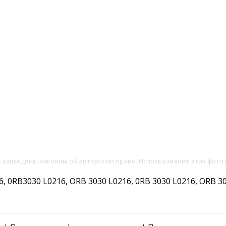
и защищены законом об авторском праве. Использование этих фото 
0RB3030 L0216, ORB 3030 L0216, 0RB 3030 L0216, ORB 3030