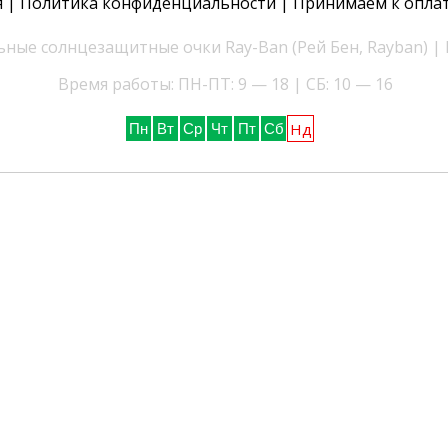
я
|
Политика конфиденциальности
| Принимаем к опла
ные солнцезащитные очки Ray-Ban (Рей Бен, Rayban) |
Время работы: ПН-ПТ: 9 — 18 | СБ: 10 — 16
Нд
Пн
Вт
Ср
Чт
Пт
Сб