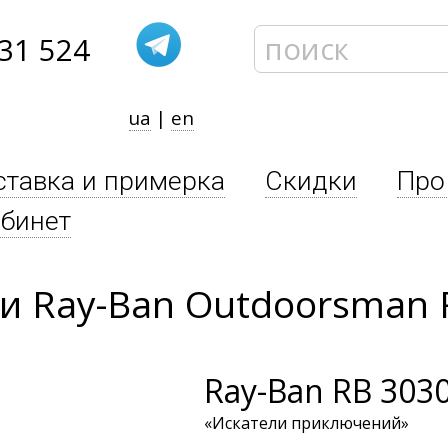
31 524
ua
|
en
ставка и примерка
Скидки
Про
бинет
 Ray-Ban Outdoorsman 
Ray-Ban
RB 3030
«Искатели приключений»