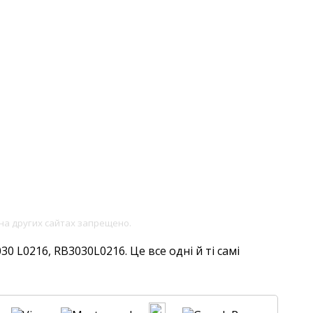
на других сайтах запрещено.
 L0216, RB3030L0216. Це все одні й ті самі