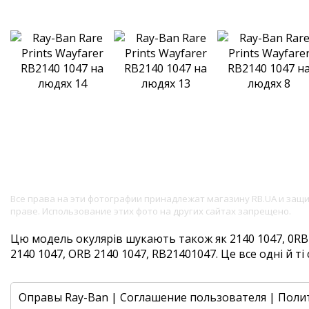
Все права на эти фотографии принадлежат магазину RB.UA и за
праве. Использование этих фото на других сайтах запрещено.
Цю модель окулярів шукають також як 2140 1047, 0RB2
2140 1047, ORB 2140 1047, RB21401047. Це все одні й ті 
Оправы Ray-Ban
|
Соглашение пользователя
|
Поли