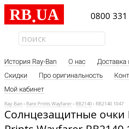
RB
UA
.
0800 331
История Ray-Ban
О нас
Доставка 
Скидки
Про оригинальность
Кон
Мой кабинет
Ray-Ban
›
Rare Prints Wayfarer
›
RB2140
›
RB2140 1047
Солнцезащитные очки 
Prints Wayfarer RB2140 