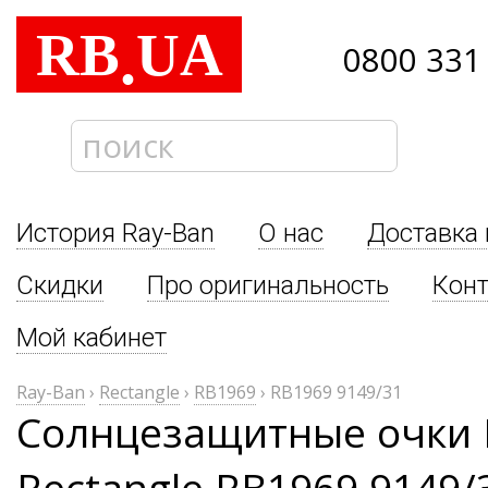
RB
UA
.
0800 331
История Ray-Ban
О нас
Доставка 
Скидки
Про оригинальность
Кон
Мой кабинет
Ray-Ban
›
Rectangle
›
RB1969
›
RB1969 9149/31
Солнцезащитные очки 
Rectangle RB1969 9149/