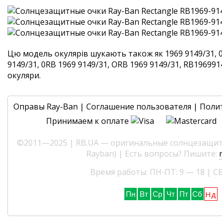
Цю модель окулярів шукають також як 1969 9149/31, 
9149/31, 0RB 1969 9149/31, ORB 1969 9149/31, RB1969914
окуляри.
Оправы Ray-Ban
|
Соглашение пользователя
|
Поли
Принимаем к оплате
©2011—2025 | RB.UA — оригинальные солнцезащитн
Rayban) | Есть вопросы? Пишите:
Время работы: ПН-ПТ: 9 — 18 | СБ
Нд
Пн
Вт
Ср
Чт
Пт
Сб