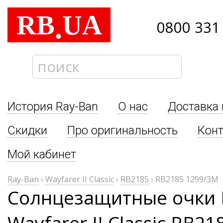
RB
UA
.
0800 331
История Ray-Ban
О нас
Доставка 
Скидки
Про оригинальность
Кон
Мой кабинет
Ray-Ban
›
Wayfarer II Classic
›
RB2185
›
RB2185 1299/3M
Солнцезащитные очки 
Wayfarer II Classic RB2