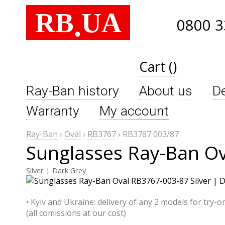
RB
UA
.
0800 3
Cart ()
Ray-Ban history
About us
De
Warranty
My account
Ray-Ban
›
Oval
›
RB3767
›
RB3767 003/87
Sunglasses Ray-Ban O
Silver | Dark Grey
• Kyiv and Ukraine: delivery of any 2 models for try-o
(all comissions at our cost)