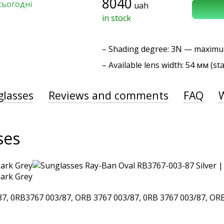
8040
сьогодні
uah
in stock
–
Shading degree
: 3N — maxim
– Available lens width: 54 мм (st
glasses
Reviews and comments
FAQ
ses
 0RB3767 003/87, ORB 3767 003/87, 0RB 3767 003/87, ORB 3