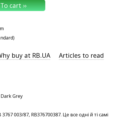
um
andard)
Why buy at RB.UA
Articles to read
767 003/87, RB376700387. Це все одні й ті самі