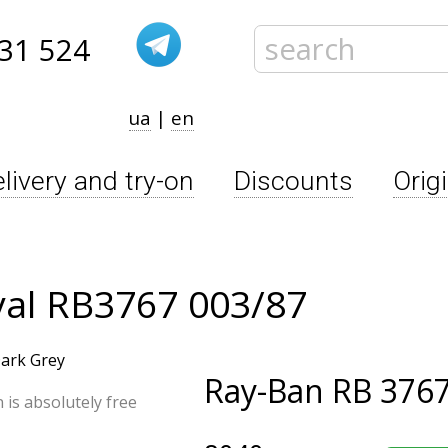
31 524
ua
|
en
livery and try-on
Discounts
Orig
val RB3767 003/87
Ray-Ban
RB 3767
n is absolutely free