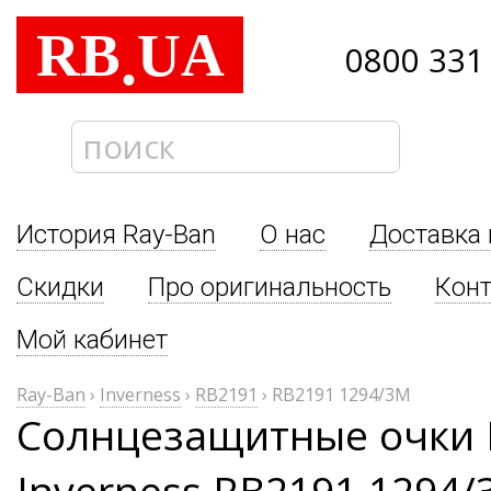
RB
UA
.
0800 331
История Ray-Ban
О нас
Доставка 
Скидки
Про оригинальность
Кон
Мой кабинет
Ray-Ban
›
Inverness
›
RB2191
›
RB2191 1294/3M
Солнцезащитные очки 
Inverness RB2191 1294