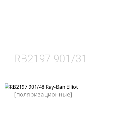
RB2197 901/31
[поляризационные]