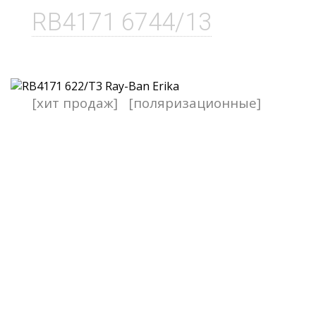
RB4171 6744/13
[хит продаж]
[поляризационные]