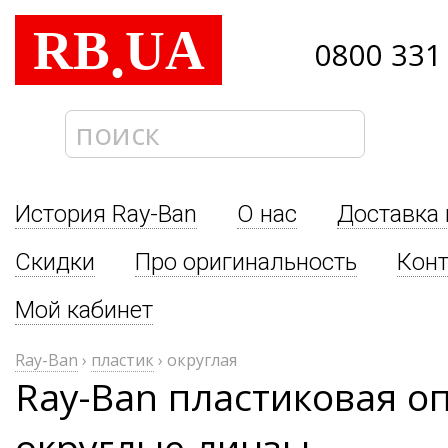
RB
UA
.
0800 331
История Ray-Ban
О нас
Доставка 
Скидки
Про оригинальность
Кон
Мой кабинет
Ray-Ban
›
пластик
›
округлая
Ray-Ban пластиковая о
округлые линзы