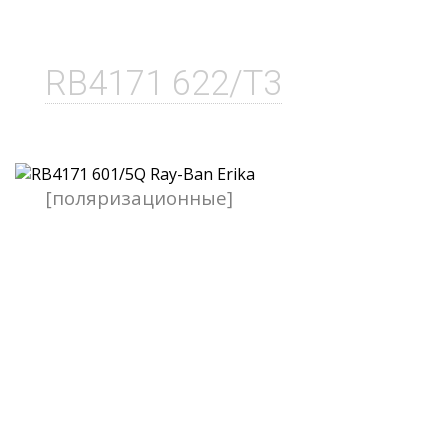
RB4171 622/T3
[поляризационные]