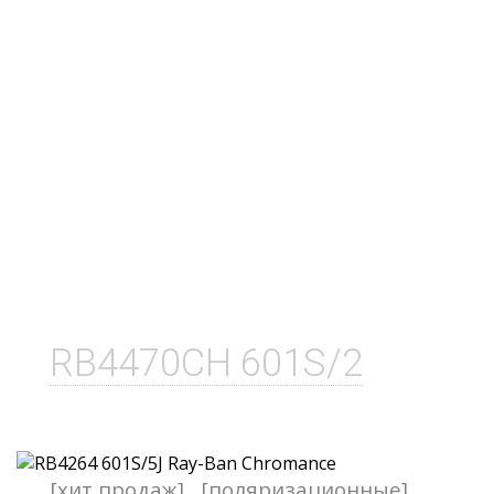
RB4470CH 601S/2
[хит продаж]
[поляризационные]