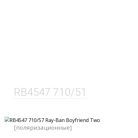
RB4547 710/51
[поляризационные]