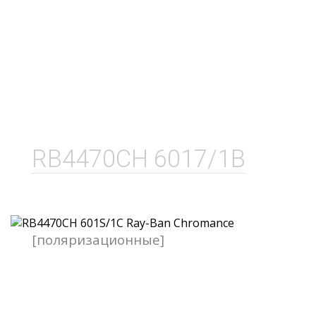
RB4470CH 6017/1B
[поляризационные]