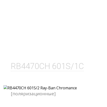
RB4470CH 601S/1C
[поляризационные]