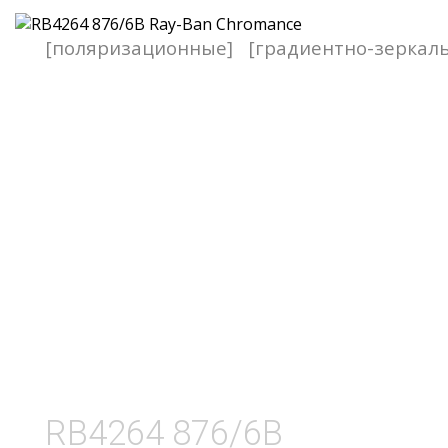
[поляризационные]
[градиентно-зеркал
RB4264 876/6B