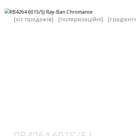
[хіт продажів]
[поляризаційні]
[градієнт