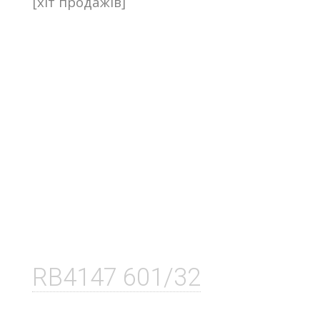
[хіт продажів]
RB4147 601/32