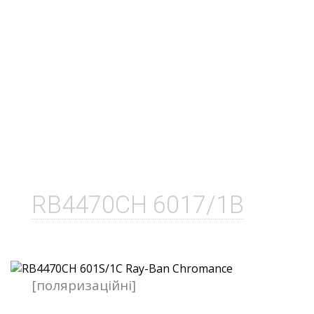
RB4470CH 6017/1B
[поляризаційні]