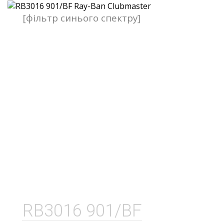
[фільтр синього спектру]
RB3016 901/BF