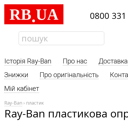
RB
UA
.
0800 331
Історія Ray-Ban
Про нас
Доставка
Знижки
Про оригінальність
Конта
Мій кабінет
Ray-Ban
›
пластик
Ray-Ban пластикова оп