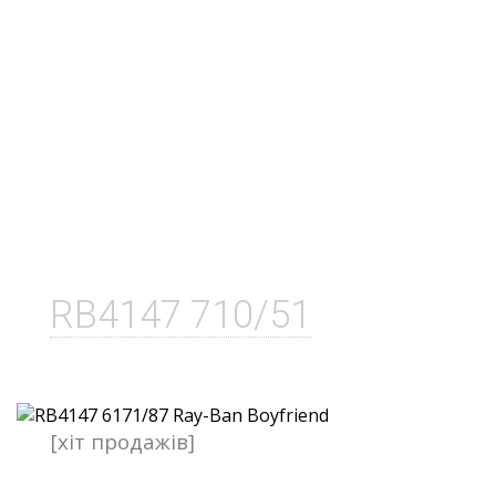
RB4147 710/51
[хіт продажів]