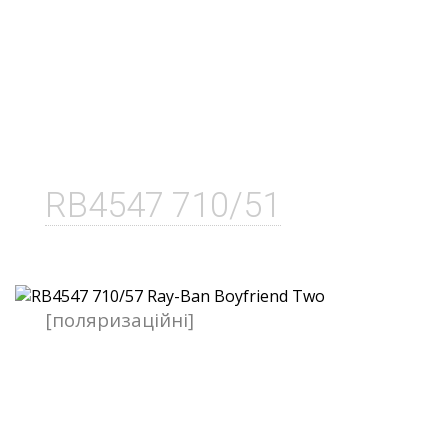
RB4547 710/51
[поляризаційні]