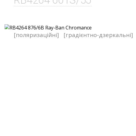
RB4264 601S/5J
[поляризаційні]
[градієнтно-дзеркальні]