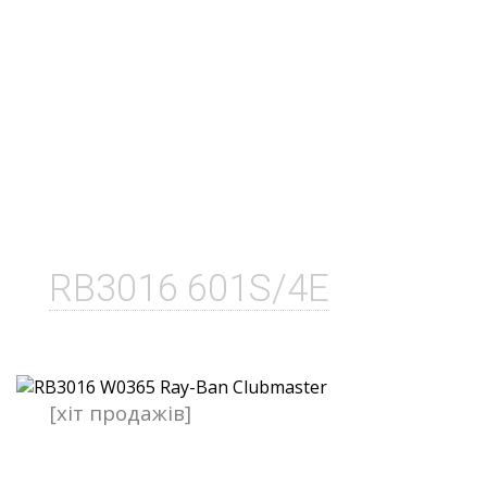
RB3016 601S/4E
[хіт продажів]