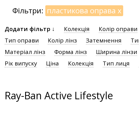
Фільтри:
пластикова оправа
x
Додати фільтр ↓
Колекція
Колір оправи
Тип оправи
Колір лінз
Затемнення
Ти
Матеріал лінз
Форма лінз
Ширина лінзи
Рік випуску
Ціна
Колекція
Тип лиця
Ray-Ban Active Lifestyle