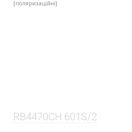
[поляризаційні]
RB4470CH 601S/2