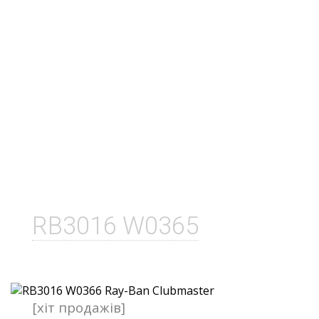
RB3016 W0365
[хіт продажів]