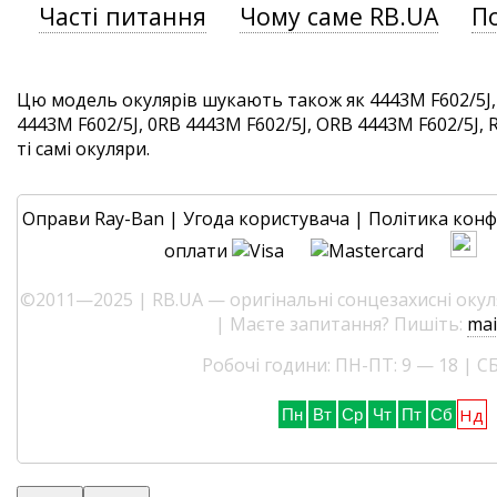
Часті питання
Чому саме RB.UA
П
Цю модель окулярів шукають також як 4443M F602/5J,
4443M F602/5J, 0RB 4443M F602/5J, ORB 4443M F602/5J, 
ті самі окуляри.
Оправи Ray-Ban
|
Угода користувача
|
Політика конф
оплати
©2011—2025 | RB.UA — оригінальні сонцезахисні окуля
| Маєте запитання? Пишіть:
mai
Робочі години: ПН-ПТ: 9 — 18 | СБ
Нд
Пн
Вт
Ср
Чт
Пт
Сб