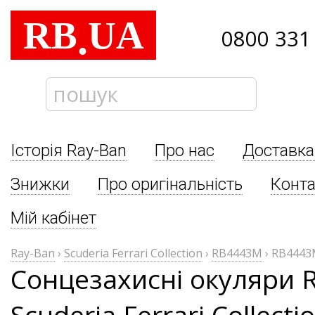
RB
UA
.
0800 331
Історія Ray-Ban
Про нас
Доставка
Знижки
Про оригінальність
Конта
Мій кабінет
Ray-Ban
›
Scuderia Ferrari Collection
›
RB4443M
›
RB4443M
Сонцезахисні окуляри 
Scuderia Ferrari Collec