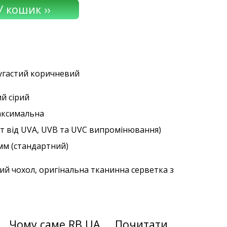
мугастий коричневий
ий сірий
аксимальна
ст від UVA, UVB та UVC випромінювання)
 мм (стандартний)
ий чохол, оригінальна тканинна серветка з
Чому саме RB.UA
Почитати