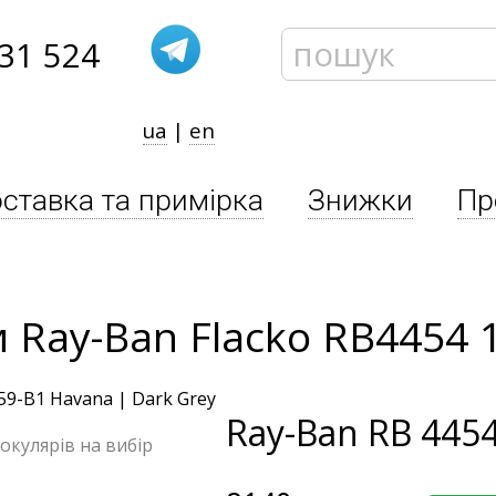
31 524
ua
|
en
ставка та примірка
Знижки
Пр
 Ray-Ban Flacko RB4454 
Ray-Ban
RB 4454
 окулярів на вибір