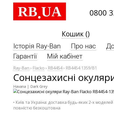
RB
UA
.
0800 3
Кошик ()
Історія Ray-Ban
Про нас
До
Гарантії
Мій кабінет
Ray-Ban
›
Flacko
›
RB4454
›
RB4454 1359/B1
Сонцезахисні окуляри
Havana | Dark Grey
• Київ та Україна: доставка будь-яких 2-х моделей
повністю безкоштовна