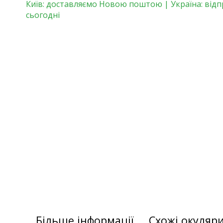
Київ: доставляємо Новою поштою | Україна: від
сьогодні
Більше інформації
Схожі окуляр