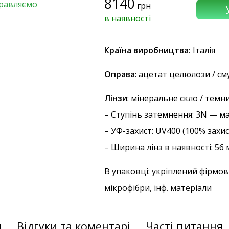
8140
правляємо
грн
в наявності
Країна виробництва:
Італія
Оправа
: ацетат целюлози / с
Лінзи
: мінеральне скло / темн
–
Ступінь затемнення
: 3N — м
–
УФ-захист
: UV400 (100% захи
– Ширина лінз в наявності: 56
В упаковці: укріплений фірмов
мікрофібри, інф. матеріали
и
Відгуки та коментарі
Часті питання