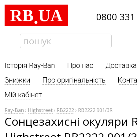
RB
UA
.
0800 331
Історія Ray-Ban
Про нас
Доставка
Знижки
Про оригінальність
Конта
Мій кабінет
Ray-Ban
›
Highstreet
›
RB2222
›
RB2222 901/3R
Сонцезахисні окуляри 
Highstreet RB2222 901/