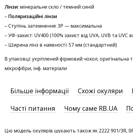
Лінзи
: мінеральне скло / темний синій
–
Поляризаційні лінзи
–
Ступінь затемнення
: 3P — максимальна
–
УФ-захист
: UV400 (100% захист від UVA, UVB та UVC
– Ширина лінз в наявності: 57 мм (стандартний)
В упаковці: укріплений фірмовий чохол, оригінальна 
мікрофібри, інф. матеріали
Більше інформації
Схожі окуляри
Часті питання
Чому саме RB.UA
П
Цю модель окулярів шукають також як 2222 901/3R, 0