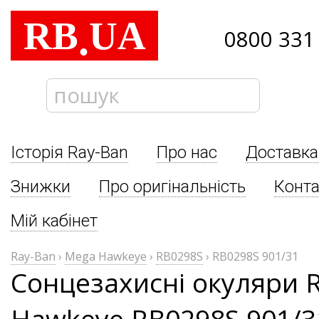
RB
UA
.
0800 331
Історія Ray-Ban
Про нас
Доставка
Знижки
Про оригінальність
Конта
Мій кабінет
Ray-Ban
›
Mega Hawkeye
›
RB0298S
›
RB0298S 901/31
Сонцезахисні окуляри 
Hawkeye RB0298S 901/3