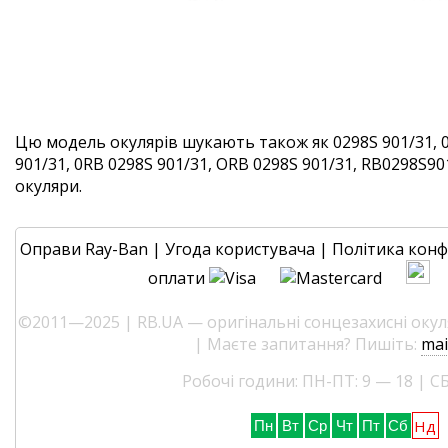
Цю модель окулярів шукають також як 0298S 901/31, 
901/31, 0RB 0298S 901/31, ORB 0298S 901/31, RB0298S9013
окуляри.
Оправи Ray-Ban
|
Угода користувача
|
Політика конф
оплати
©2011—2025 | RB.UA — оригінальні сонцезахисні окуля
| Маєте запитання? Пишіть:
mai
Робочі години: ПН-ПТ: 9 — 18 | СБ
Нд
Пн
Вт
Ср
Чт
Пт
Сб