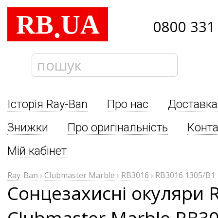
RB
UA
.
0800 331
Історія Ray-Ban
Про нас
Доставка
Знижки
Про оригінальність
Конта
Мій кабінет
Ray-Ban
›
Clubmaster Marble
›
RB3016
›
RB3016 1305/B1
Сонцезахисні окуляри 
Clubmaster Marble RB3