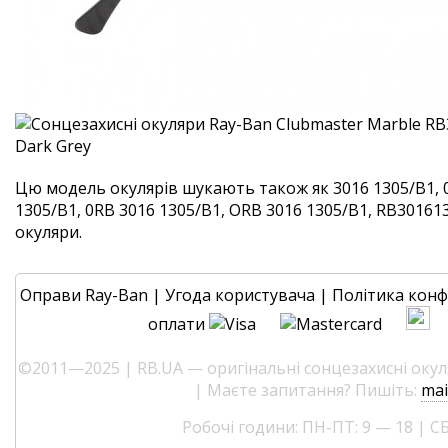
Цю модель окулярів шукають також як 3016 1305/B1, 
1305/B1, 0RB 3016 1305/B1, ORB 3016 1305/B1, RB3016130
окуляри.
Оправи Ray-Ban
|
Угода користувача
|
Політика конф
оплати
©2011—2025 | RB.UA — оригінальні сонцезахисні окуля
| Маєте запитання? Пишіть:
mai
Робочі години: ПН-ПТ: 9 — 18 | СБ