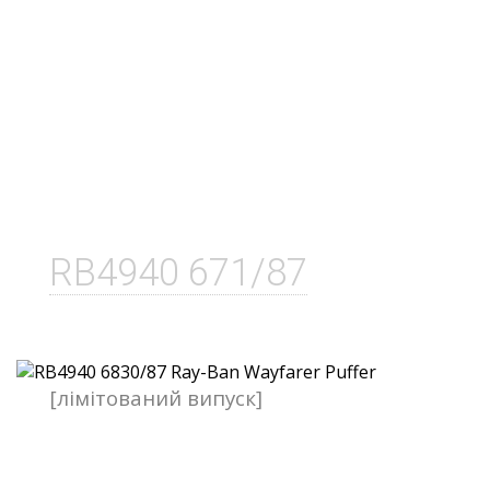
RB4940 671/87
[лімітований випуск]