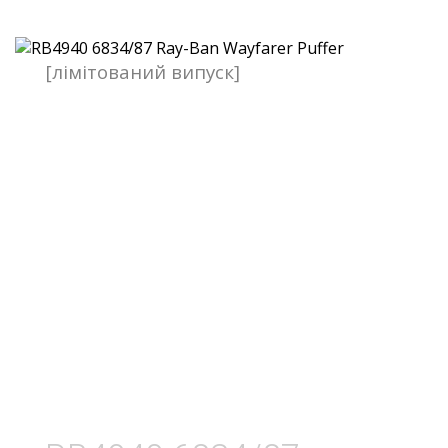
[лімітований випуск]