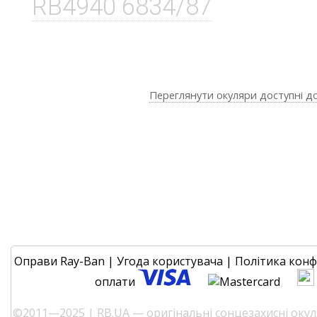
RB4940 6834/87
Переглянути окуляри доступні д
Оправи Ray-Ban
|
Угода користувача
|
Політика конф
оплати
©2011—2025 | RB.UA — оригінальні сонцезахисні окуля