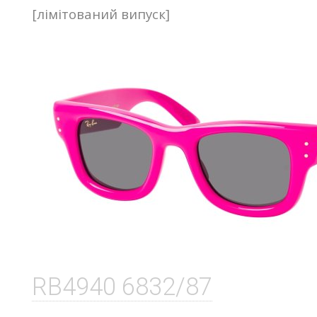
[лімітований випуск]
RB4940 6832/87