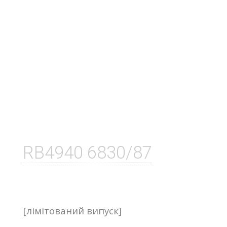
RB4940 6830/87
[лімітований випуск]