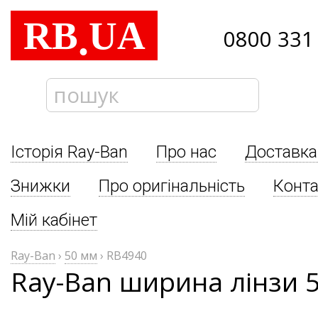
RB
UA
.
0800 331
Історія Ray-Ban
Про нас
Доставка
Знижки
Про оригінальність
Конта
Мій кабінет
Ray-Ban
›
50 мм
›
RB4940
Ray-Ban ширина лінзи 