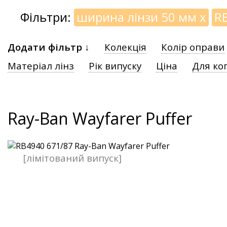
Фільтри:
ширина лінзи 50 мм
x
R
Додати фільтр ↓
Колекція
Колір оправи
Матеріал лінз
Рік випуску
Ціна
Для ко
Ray-Ban Wayfarer Puffer
[лімітований випуск]