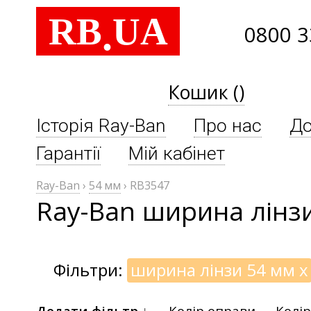
RB
UA
.
0800 3
Кошик ()
Історія Ray-Ban
Про нас
До
Гарантії
Мій кабінет
Ray-Ban
›
54 мм
›
RB3547
Ray-Ban ширина лінз
Фільтри:
ширина лінзи 54 мм
x
Додати фільтр ↓
Колір оправи
Колір