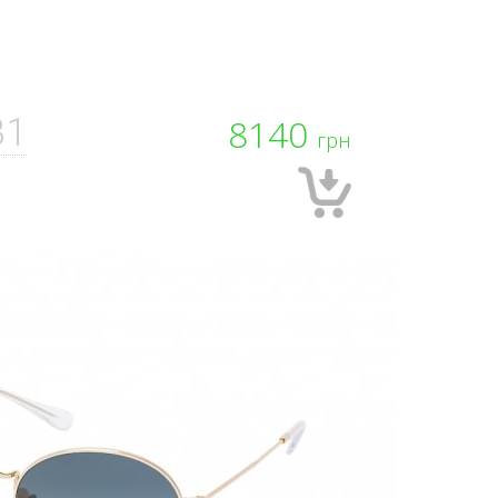
B1
8140
грн