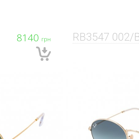
8140
RB3547 002/
грн