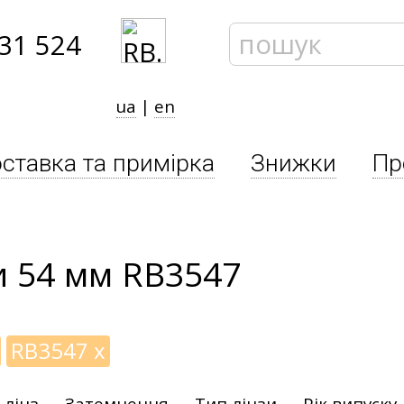
31 524
ua
|
en
ставка та примірка
Знижки
Пр
и 54 мм RB3547
RB3547
x
 лінз
Затемнення
Тип лінзи
Рік випуску