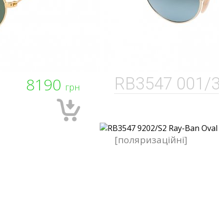
8190
RB3547 001/
грн
[поляризаційні]