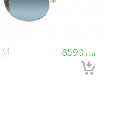
3M
8590
грн