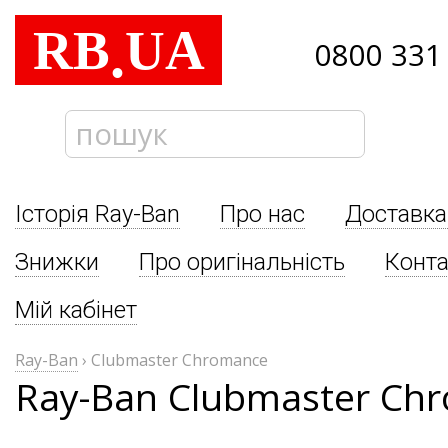
RB
UA
.
0800 331
Історія Ray-Ban
Про нас
Доставка
Знижки
Про оригінальність
Конта
Мій кабінет
Ray-Ban
›
Clubmaster Chromance
Ray-Ban Clubmaster Ch