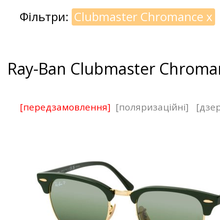
Фільтри:
Clubmaster Chromance
x
Ray-Ban Clubmaster Chroma
[передзамовлення]
[поляризаційні]
[дзер