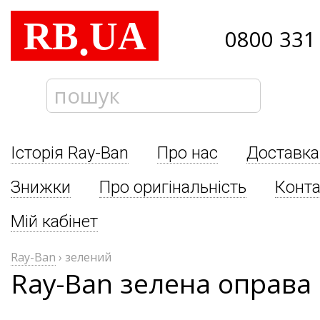
RB
UA
.
0800 331
Історія Ray-Ban
Про нас
Доставка
Знижки
Про оригінальність
Конта
Мій кабінет
Ray-Ban
›
зелений
Ray-Ban зелена оправа