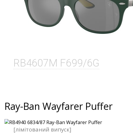
RB4607M F699/6G
Ray-Ban Wayfarer Puffer
[лімітований випуск]