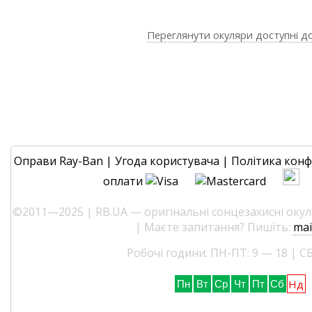
Переглянути окуляри доступні д
Оправи Ray-Ban
|
Угода користувача
|
Політика конф
оплати
©2011—2025 | RB.UA — оригінальні сонцезахисні окуля
| Маєте запитання? Пишіть:
mai
Робочі години: ПН-ПТ: 9 — 18 | СБ
Нд
Пн
Вт
Ср
Чт
Пт
Сб