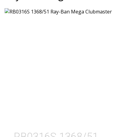
RB0316S 1368/51