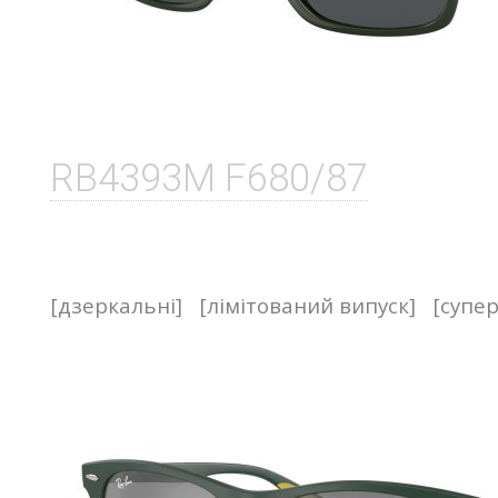
RB4393M F680/87
[дзеркальні]
[лімітований випуск]
[супер