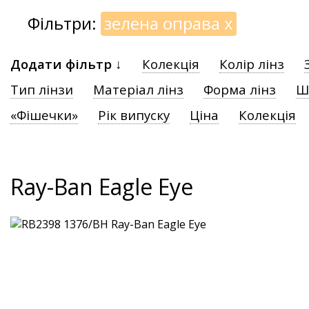
Фільтри:
зелена оправа
x
Додати фільтр ↓
Колекція
Колір лінз
Тип лінзи
Матеріал лінз
Форма лінз
Ш
«Фішечки»
Рік випуску
Ціна
Колекція
Ray-Ban Eagle Eye