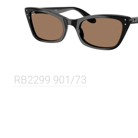
RB2299 901/73