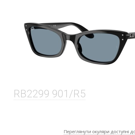
RB2299 901/R5
Переглянути окуляри доступні д