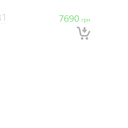
B1
7690
грн