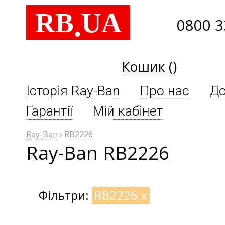
RB
UA
.
0800 3
Кошик ()
Історія Ray-Ban
Про нас
До
Гарантії
Мій кабінет
Ray-Ban
›
RB2226
Ray-Ban RB2226
Фільтри:
RB2226
x