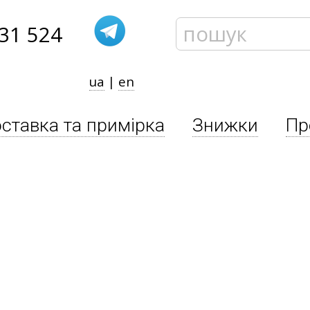
31 524
ua
|
en
ставка та примірка
Знижки
Пр