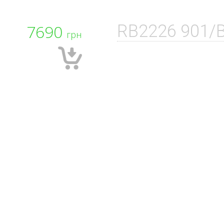
7690
RB2226 901/
грн