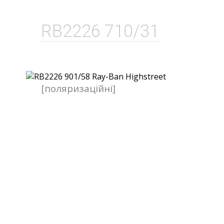
RB2226 710/31
[поляризаційні]