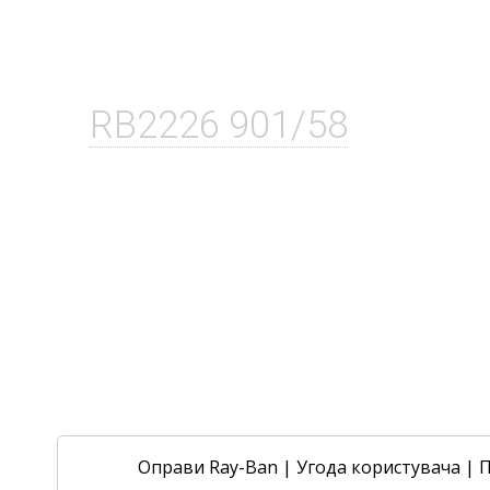
RB2226 901/58
Оправи Ray-Ban
|
Угода користувача
|
П