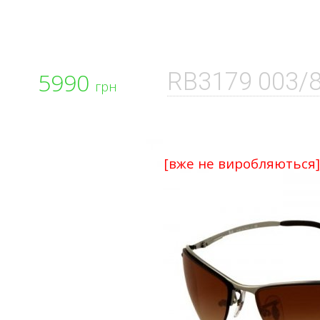
5990
RB3179 003/8
грн
[вже не виробляються]