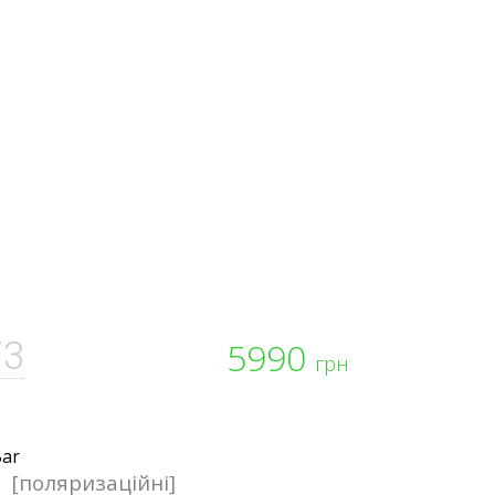
73
5990
грн
[поляризаційні]