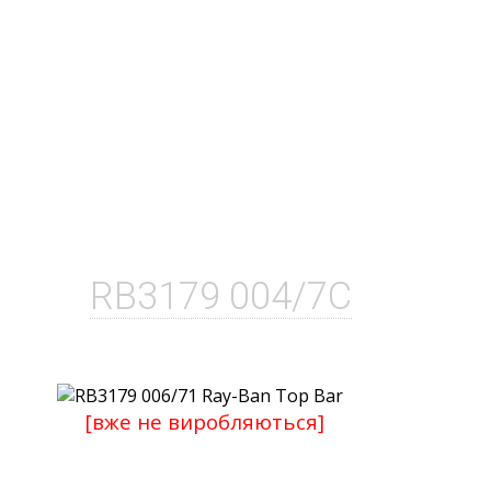
RB3179 004/7C
[вже не виробляються]