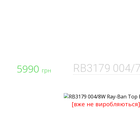
5990
RB3179 004/
грн
[вже не виробляються]