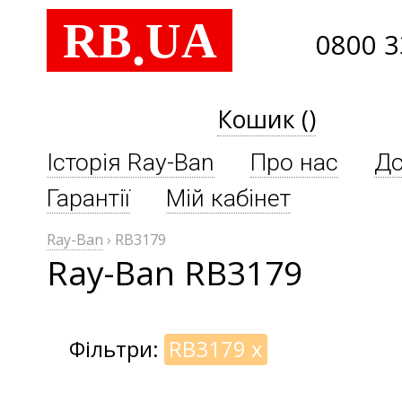
RB
UA
.
0800 3
Кошик ()
Історія Ray-Ban
Про нас
До
Гарантії
Мій кабінет
Ray-Ban
›
RB3179
Ray-Ban RB3179
Фільтри:
RB3179
x