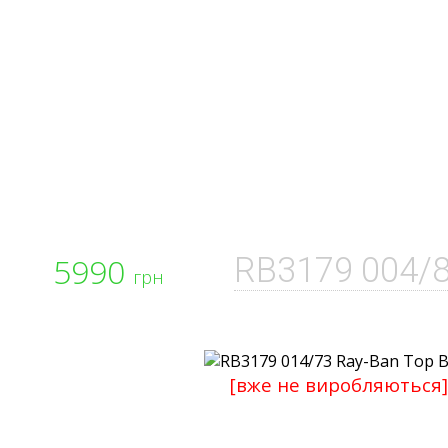
5990
RB3179 004/
грн
[вже не виробляються]