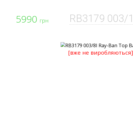
5990
RB3179 003/
грн
[вже не виробляються]