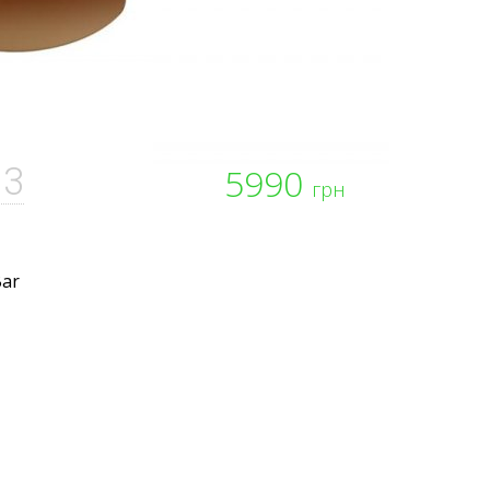
13
5990
грн