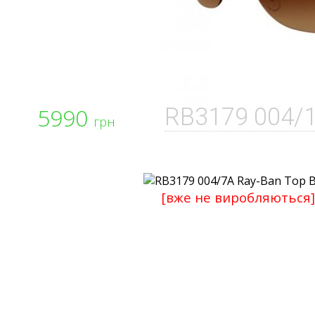
5990
RB3179 004/
грн
[вже не виробляються]