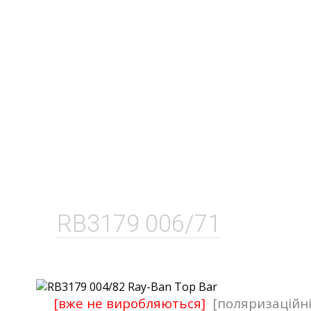
RB3179 006/71
[вже не виробляються]
[поляризаційн