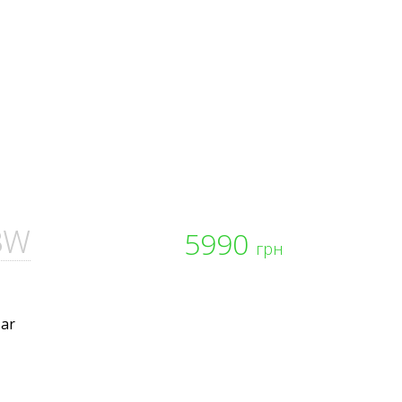
8W
5990
грн