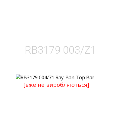
RB3179 003/Z1
[вже не виробляються]