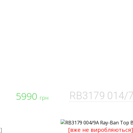
5990
RB3179 014/
грн
і]
[вже не виробляються]