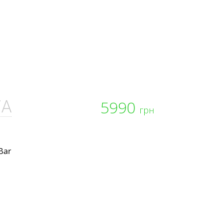
7A
5990
грн