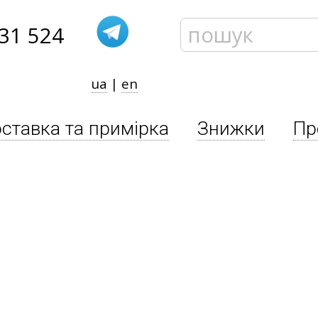
31 524
ua
|
en
ставка та примірка
Знижки
Пр