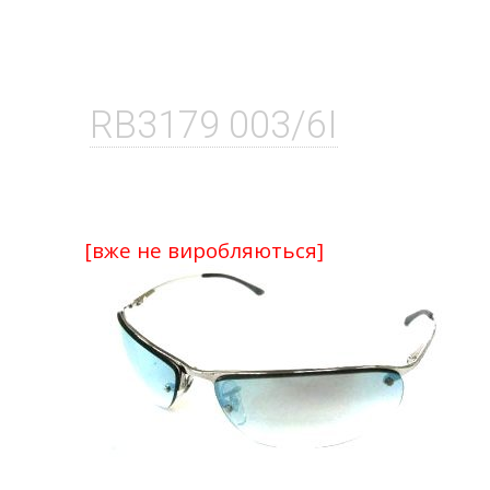
RB3179 003/6I
[вже не виробляються]