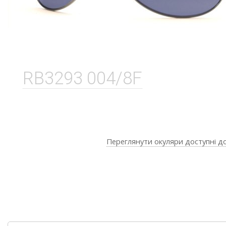
RB3293 004/8F
Переглянути окуляри доступні д