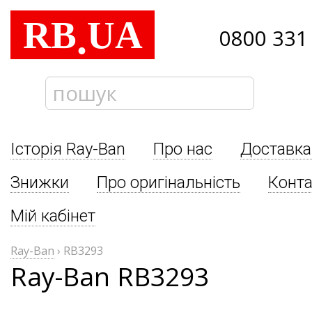
RB
UA
.
0800 331
Історія Ray-Ban
Про нас
Доставка
Знижки
Про оригінальність
Конта
Мій кабінет
Ray-Ban
›
RB3293
Ray-Ban RB3293