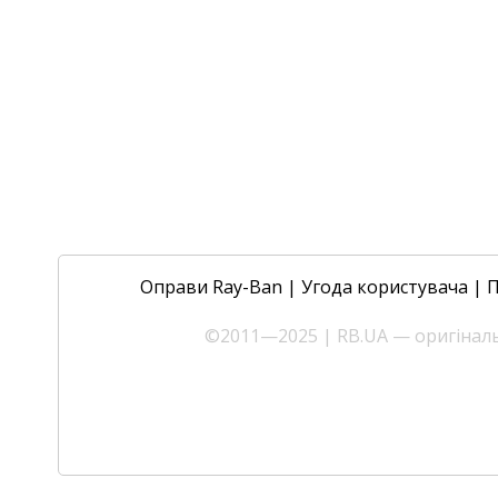
Оправи Ray-Ban
|
Угода користувача
|
П
©2011—2025 | RB.UA — оригінальн