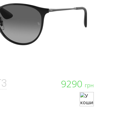
T3
9290
грн