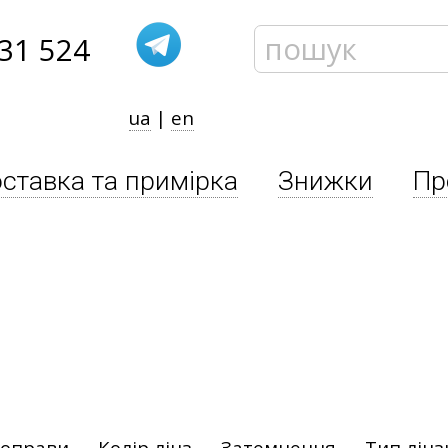
31 524
ua
|
en
ставка та примірка
Знижки
Пр
 оправи
Колір лінз
Затемнення
Тип лінз