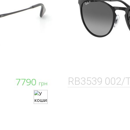
7790
RB3539 002/
грн