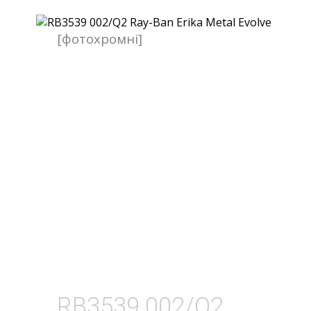
[фотохромні]
RB3539 002/Q2