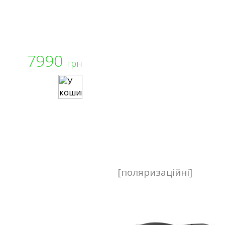
7990
грн
[поляризаційні]