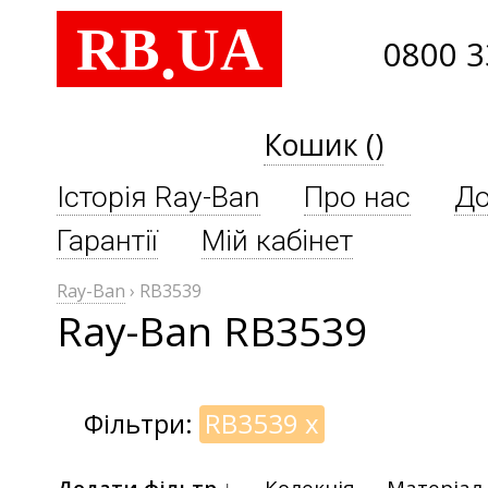
RB
UA
.
0800 3
Кошик ()
Історія Ray-Ban
Про нас
До
Гарантії
Мій кабінет
Ray-Ban
›
RB3539
Ray-Ban RB3539
Фільтри:
RB3539
x
Додати фільтр ↓
Колекція
Матеріал