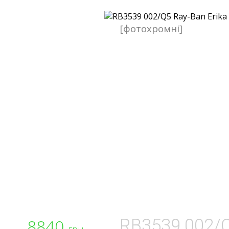
[фотохромні]
8840
RB3539 002/
грн