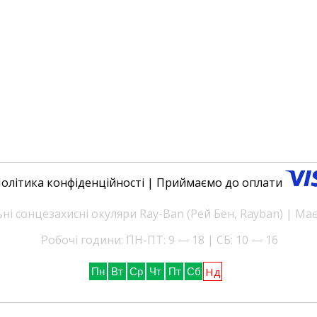
олітика конфіденційності
| Приймаємо до оплати
і сонцезахисні окуляри Ray-Ban (Рей Бен, Rayban) | Ма
Робочі години: ПН-ПТ: 9 — 18 | СБ: 10 — 16
Нд
Пн
Вт
Ср
Чт
Пт
Сб