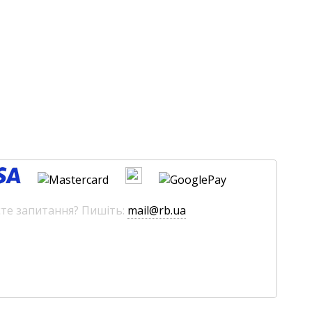
єте запитання? Пишіть:
mail@rb.ua