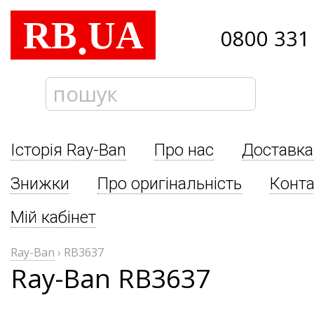
RB
UA
.
0800 331
Історія Ray-Ban
Про нас
Доставка
Знижки
Про оригінальність
Конта
Мій кабінет
Ray-Ban
›
RB3637
Ray-Ban RB3637