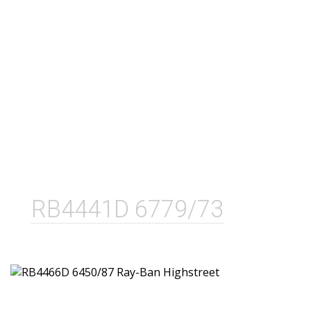
RB4441D 6779/73