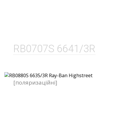
RB0707S 6641/3R
[поляризаційні]