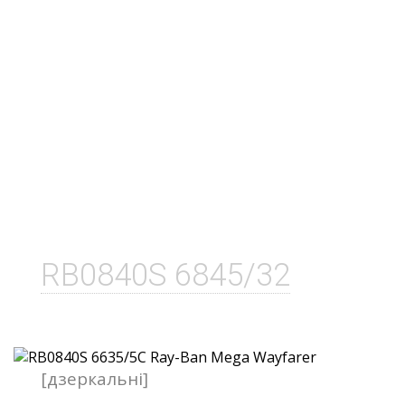
RB0840S 6845/32
[дзеркальні]