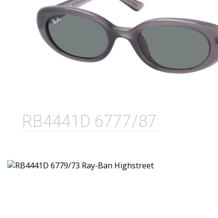
RB4441D 6777/87