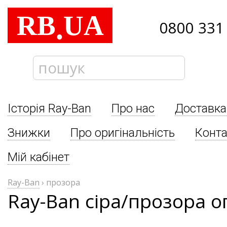
RB
UA
.
0800 331
Історія Ray-Ban
Про нас
Доставка
Знижки
Про оригінальність
Конта
Мій кабінет
Ray-Ban
›
прозора
Ray-Ban сіра/прозора 