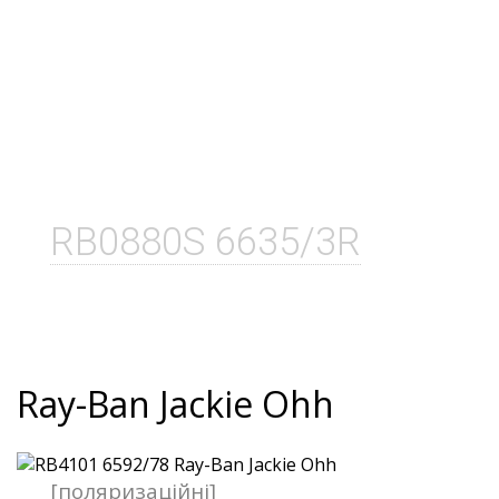
RB0880S 6635/3R
Ray-Ban Jackie Ohh
[поляризаційні]