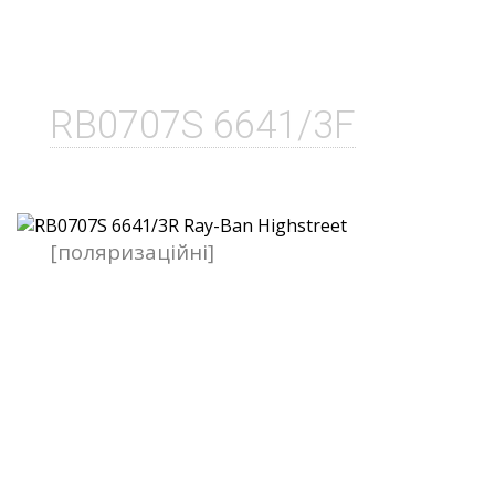
RB0707S 6641/3F
[поляризаційні]