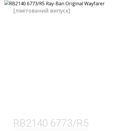
[лімітований випуск]
RB2140 6773/R5