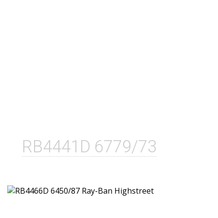
RB4441D 6779/73