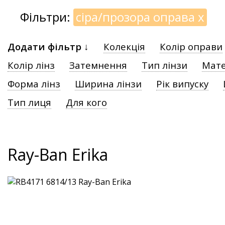
Фільтри:
сіра/прозора оправа
x
Додати фільтр ↓
Колекція
Колір оправи
Колір лінз
Затемнення
Тип лінзи
Мате
Форма лінз
Ширина лінзи
Рік випуску
Тип лиця
Для кого
Ray-Ban Erika