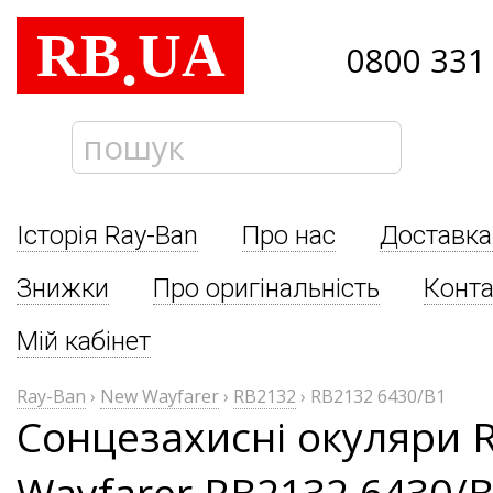
RB
UA
.
0800 331
Історія Ray-Ban
Про нас
Доставка
Знижки
Про оригінальність
Конта
Мій кабінет
Ray-Ban
›
New Wayfarer
›
RB2132
›
RB2132 6430/B1
Сонцезахисні окуляри 
Wayfarer RB2132 6430/