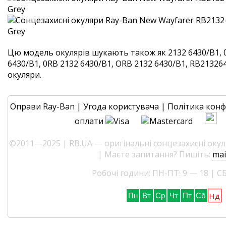
Цю модель окулярів шукають також як 2132 6430/B1, 
6430/B1, 0RB 2132 6430/B1, ORB 2132 6430/B1, RB2132643
окуляри.
Оправи Ray-Ban
|
Угода користувача
|
Політика конф
оплати
©2011—2025 | RB.UA — оригінальні сонцезахисні окуля
| Маєте запитання? Пишіть:
mai
Робочі години: ПН-ПТ: 9 — 18 | СБ
Нд
Пн
Вт
Ср
Чт
Пт
Сб