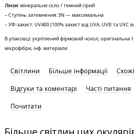
Лінзи
: мінеральне скло / темний сірий
–
Ступінь затемнення
: 3N — максимальна
–
УФ-захист
: UV400 (100% захист від UVA, UVB та UVC
В упаковці: укріплений фірмовий чохол, оригінальна 
мікрофібри, інф. матеріали
Світлини
Більше інформації
Схож
Відгуки та коментарі
Часті питання
Почитати
Більше світлин цих окулярі