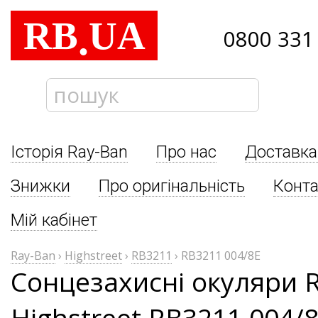
RB
UA
.
0800 331
Історія Ray-Ban
Про нас
Доставка
Знижки
Про оригінальність
Конта
Мій кабінет
Ray-Ban
›
Highstreet
›
RB3211
›
RB3211 004/8E
Сонцезахисні окуляри 
Highstreet RB3211 004/