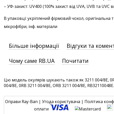
–
УФ-захист
: UV400 (100% захист від UVA, UVB та UVC
В упаковці: укріплений фірмовий чохол, оригінальна 
мікрофібри, інф. матеріали
Більше інформації
Відгуки та комен
Чому саме RB.UA
Почитати
Цю модель окулярів шукають також як 3211 004/8E, 0R
004/8E, 0RB 3211 004/8E, ORB 3211 004/8E, RB32110048E. 
Оправи Ray-Ban
|
Угода користувача
|
Політика конф
оплати