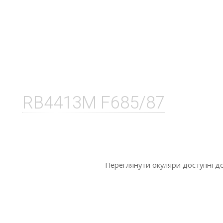
RB4413M F685/87
Переглянути окуляри доступні д