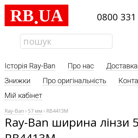
RB
UA
.
0800 331
Історія Ray-Ban
Про нас
Доставка
Знижки
Про оригінальність
Конта
Мій кабінет
Ray-Ban
›
57 мм
›
RB4413M
Ray-Ban ширина лінзи 
RB4413M