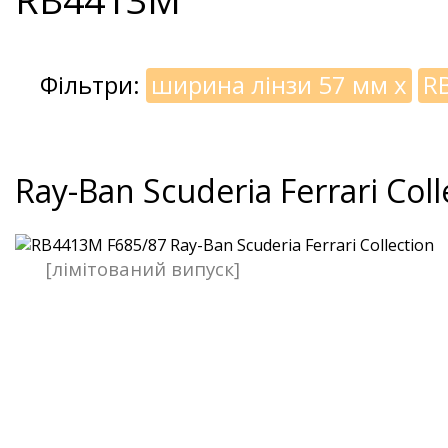
Фільтри:
ширина лінзи 57 мм
x
R
Ray-Ban Scuderia Ferrari Coll
[лімітований випуск]