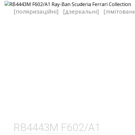
[поляризаційні]
[дзеркальні]
[лімітован
RB4443M F602/A1