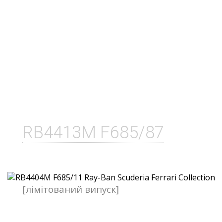
RB4413M F685/87
[лімітований випуск]