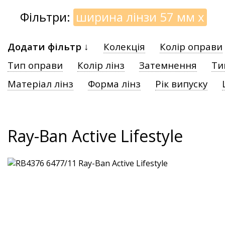
Фільтри:
ширина лінзи 57 мм
x
Додати фільтр ↓
Колекція
Колір оправи
Тип оправи
Колір лінз
Затемнення
Ти
Матеріал лінз
Форма лінз
Рік випуску
Ray-Ban Active Lifestyle