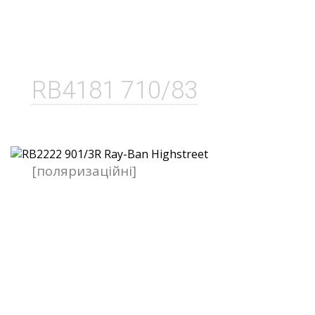
RB4181 710/83
[поляризаційні]