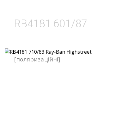
RB4181 601/87
[поляризаційні]