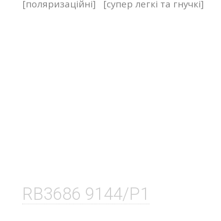
[поляризаційні]
[супер легкі та гнучкі]
RB3686 9144/P1