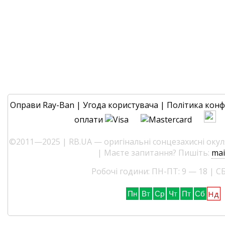
Оправи Ray-Ban
|
Угода користувача
|
Політика конф
оплати
©2011—2025 | RB.UA — оригінальні сонцезахисні окуля
| Маєте запитання? Пишіть:
mai
Робочі години: ПН-ПТ: 9 — 18 | СБ
Нд
Пн
Вт
Ср
Чт
Пт
Сб