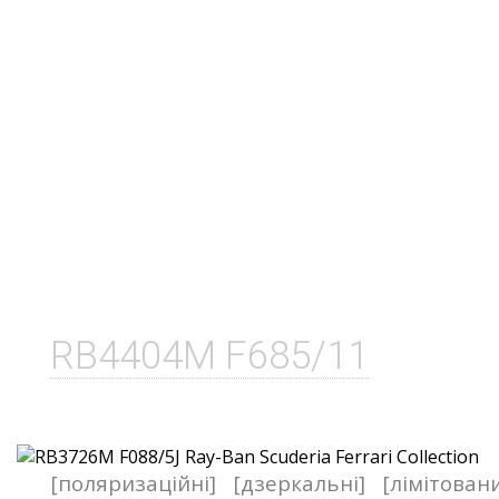
RB4404M F685/11
[поляризаційні]
[дзеркальні]
[лімітован