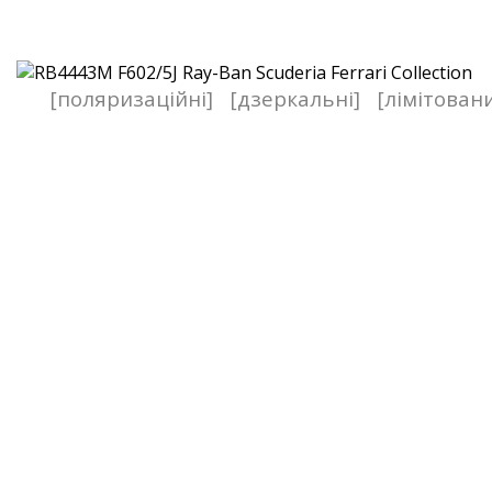
[поляризаційні]
[дзеркальні]
[лімітован