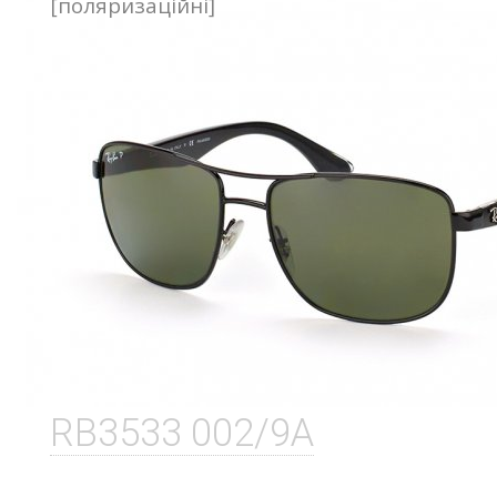
[поляризаційні]
RB3533 002/9A