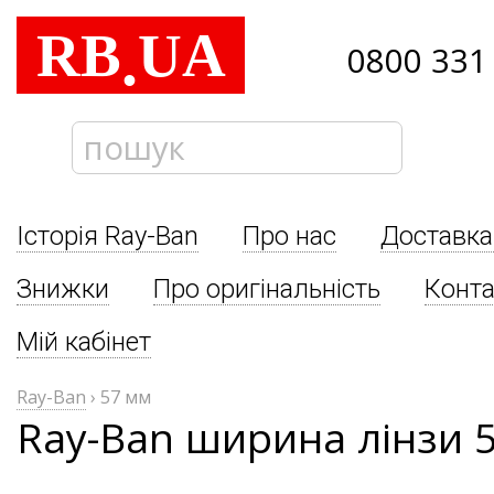
RB
UA
.
0800 331
Історія Ray-Ban
Про нас
Доставка
Знижки
Про оригінальність
Конта
Мій кабінет
Ray-Ban
›
57 мм
Ray-Ban ширина лінзи 