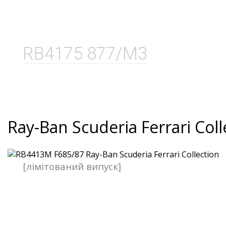
RB4175 877/M3
Ray-Ban Scuderia Ferrari Coll
[лімітований випуск]