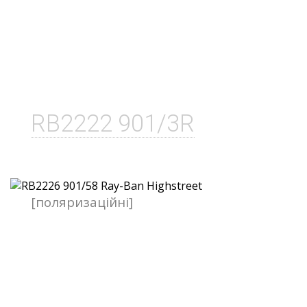
RB2222 901/3R
[поляризаційні]