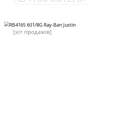
[хіт продажів]