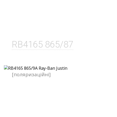
RB4165 865/87
[поляризаційні]