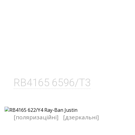
RB4165 6596/T3
[поляризаційні]
[дзеркальні]