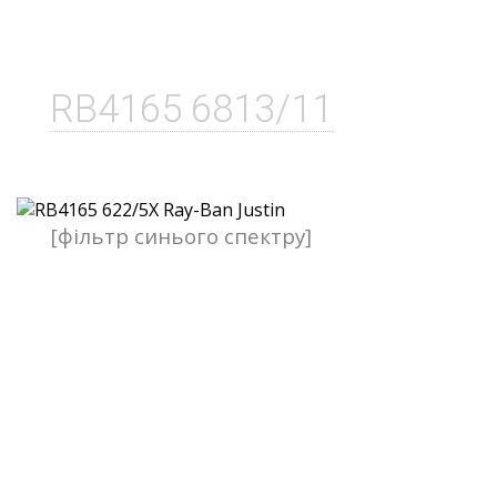
RB4165 6813/11
[фільтр синього спектру]