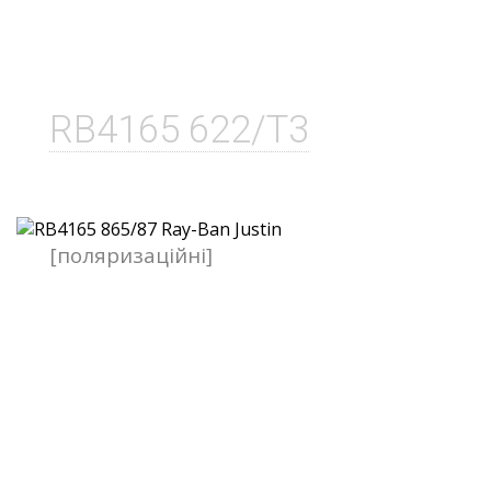
RB4165 622/T3
[поляризаційні]