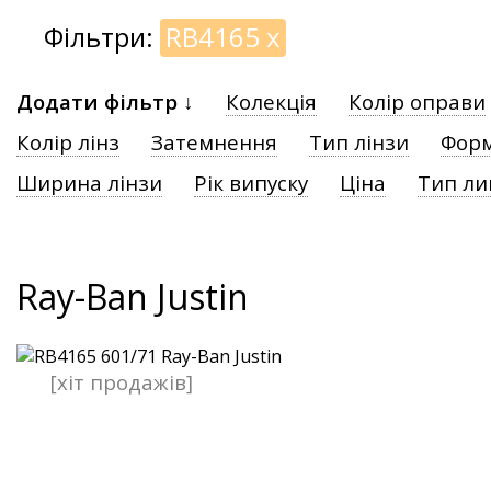
Фільтри:
RB4165
x
Додати фільтр ↓
Колекція
Колір оправи
Колір лінз
Затемнення
Тип лінзи
Форм
Ширина лінзи
Рік випуску
Ціна
Тип ли
Ray-Ban Justin
[хіт продажів]