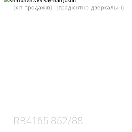
[хіт продажів]
[градієнтно-дзеркальні]
RB4165 852/88