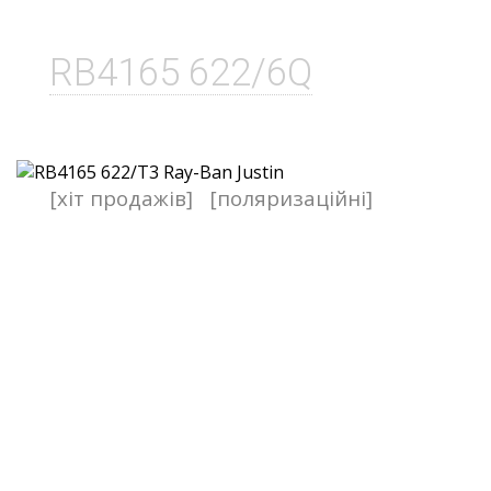
RB4165 622/6Q
[хіт продажів]
[поляризаційні]