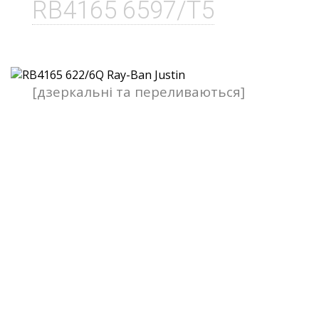
RB4165 6597/T5
[дзеркальні та переливаються]