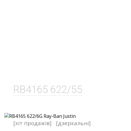
RB4165 622/55
[хіт продажів]
[дзеркальні]