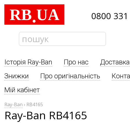
RB
UA
.
0800 331
Історія Ray-Ban
Про нас
Доставка
Знижки
Про оригінальність
Конта
Мій кабінет
Ray-Ban
›
RB4165
Ray-Ban RB4165