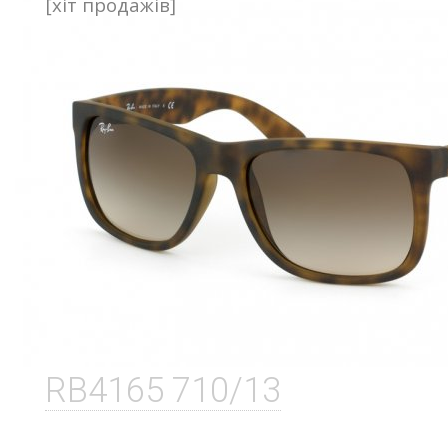
[хіт продажів]
RB4165 710/13