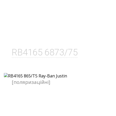
RB4165 6873/75
[поляризаційні]