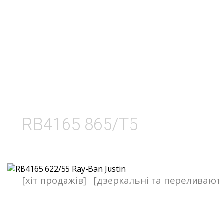
RB4165 865/T5
[хіт продажів]
[дзеркальні та переливаю