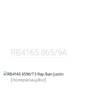
RB4165 865/9A
[поляризаційні]