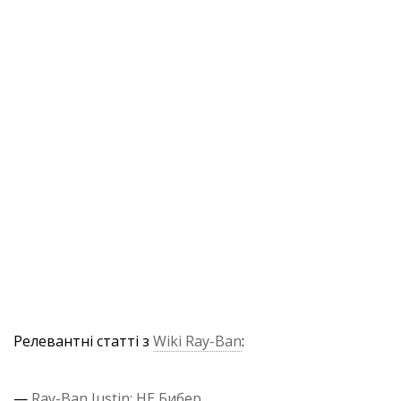
Релевантні статті з
Wiki Ray-Ban
:
—
Ray-Ban Justin: НЕ Бибер