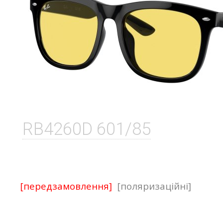
RB4260D 601/85
[передзамовлення]
[поляризаційні]