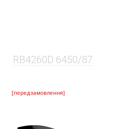
RB4260D 6450/87
[передзамовлення]