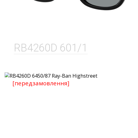
RB4260D 601/1
[передзамовлення]