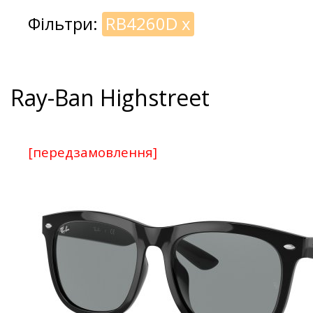
Фільтри:
RB4260D
x
Ray-Ban Highstreet
[передзамовлення]