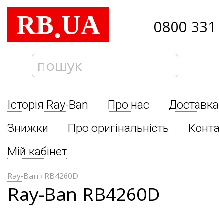
RB
UA
.
0800 331
Історія Ray-Ban
Про нас
Доставка
Знижки
Про оригінальність
Конта
Мій кабінет
Ray-Ban
›
RB4260D
Ray-Ban RB4260D