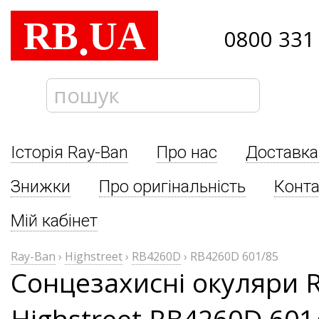
RB
UA
.
0800 331
Історія Ray-Ban
Про нас
Доставка
Знижки
Про оригінальність
Конта
Мій кабінет
Ray-Ban
›
Highstreet
›
RB4260D
›
RB4260D 601/85
Сонцезахисні окуляри 
Highstreet RB4260D 601