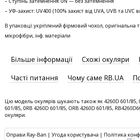
–
Ступінь затемнення
: 0N — без затемнення
–
УФ-захист
: UV400 (100% захист від UVA, UVB та UVC
В упаковці: укріплений фірмовий чохол, оригінальна 
мікрофібри, інф. матеріали
Більше інформації
Схожі окуляри
Часті питання
Чому саме RB.UA
П
Цю модель окулярів шукають також як 4260D 601/85, 
601/85, 0RB 4260D 601/85, ORB 4260D 601/85, RB4260D601
окуляри.
Оправи Ray-Ban
|
Угода користувача
|
Політика конф