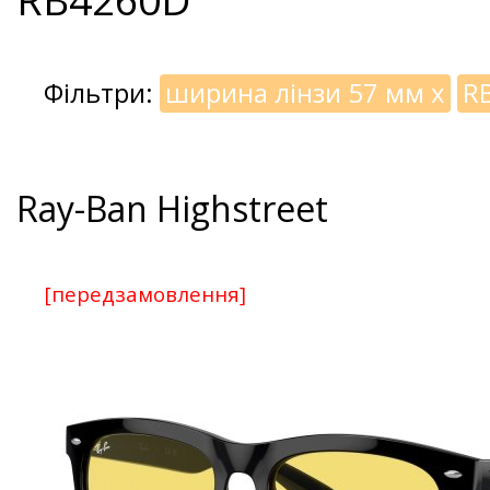
Фільтри:
ширина лінзи 57 мм
x
R
Ray-Ban Highstreet
[передзамовлення]