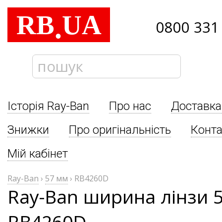
RB
UA
.
0800 331
Історія Ray-Ban
Про нас
Доставка
Знижки
Про оригінальність
Конта
Мій кабінет
Ray-Ban
›
57 мм
›
RB4260D
Ray-Ban ширина лінзи 
RB4260D