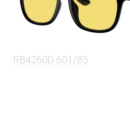
RB4260D 601/85