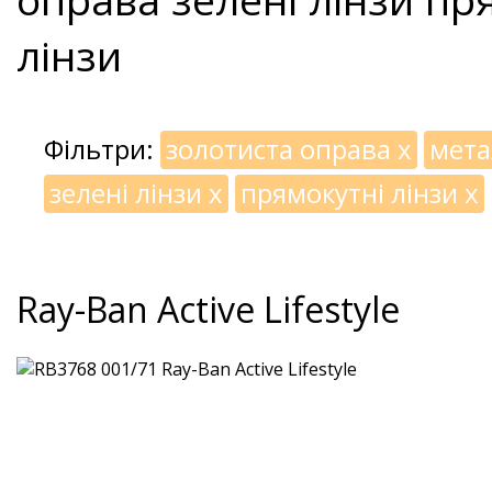
лінзи
Фільтри:
золотиста оправа
x
мета
зелені лінзи
x
прямокутні лінзи
x
Ray-Ban Active Lifestyle