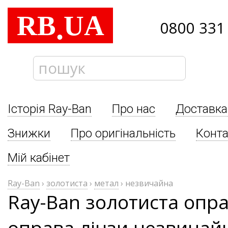
RB
UA
.
0800 331
Історія Ray-Ban
Про нас
Доставка
Знижки
Про оригінальність
Конта
Мій кабінет
Ray-Ban
›
золотиста
›
метал
›
незвичайна
Ray-Ban золотиста опр
оправа лінзи незвичай