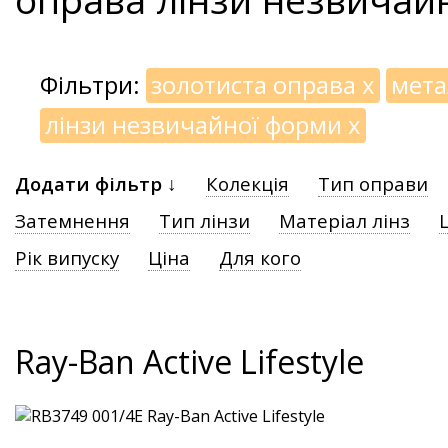
Фільтри:
золотиста оправа
x
мета
лінзи незвичайної форми
x
Додати фільтр ↓
Колекція
Тип оправи
Затемнення
Тип лінзи
Матеріал лінз
Рік випуску
Ціна
Для кого
Ray-Ban Active Lifestyle