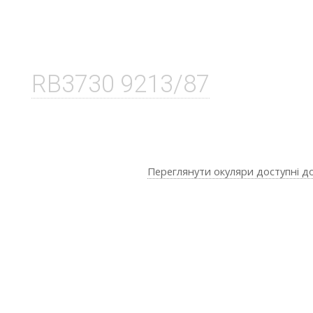
RB3730 9213/87
Переглянути окуляри доступні д