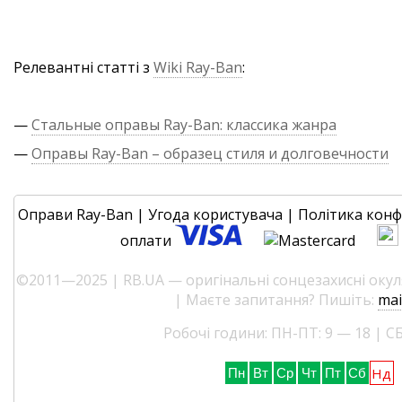
Релевантні статті з
Wiki Ray-Ban
:
—
Стальные оправы Ray-Ban: классика жанра
—
Оправы Ray-Ban – образец стиля и долговечности
Оправи Ray-Ban
|
Угода користувача
|
Політика конф
оплати
©2011—2025 | RB.UA — оригінальні сонцезахисні окуля
| Маєте запитання? Пишіть:
mai
Робочі години: ПН-ПТ: 9 — 18 | СБ
Нд
Пн
Вт
Ср
Чт
Пт
Сб