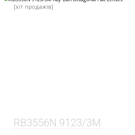
[хіт продажів]
RB3556N 9123/3M